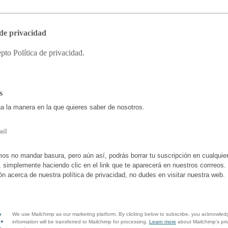
 de privacidad
pto Política de privacidad.
os
a la manera en la que quieres saber de nosotros.
ail
s no mandar basura, pero aún así, podrás borrar tu suscripción en cualquie
simplemente haciendo clic en el link que te aparecerá en nuestros corrreos.
ón acerca de nuestra política de privacidad, no dudes en visitar nuestra web.
We use Mailchimp as our marketing platform. By clicking below to subscribe, you acknowled
information will be transferred to Mailchimp for processing.
Learn more
about Mailchimp's pri