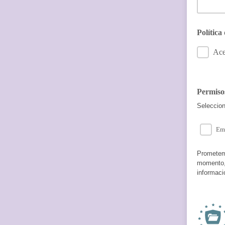
Política
Ace
Permis
Seleccion
Em
Prometemo
momento, 
informaci